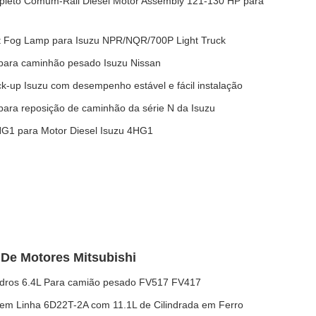
pleto Comum-Rail Diesel Motor Assembly 121-130 HP para
nt Fog Lamp para Isuzu NPR/NQR/700P Light Truck
para caminhão pesado Isuzu Nissan
k-up Isuzu com desempenho estável e fácil instalação
para reposição de caminhão da série N da Isuzu
G1 para Motor Diesel Isuzu 4HG1
 De Motores Mitsubishi
indros 6.4L Para camião pesado FV517 FV417
s em Linha 6D22T-2A com 11.1L de Cilindrada em Ferro