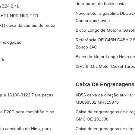
de reparar, de baixo custo
n Z24 2.4L
Novo motor a gasolina DLCG14
vo 4HF1 NPR NKR TFR
Comerciais Leves
I caixa de câmbio do motor
Bloco Longo de Motor a Gasol
Referência OE C4BH D4BH 2.5L
homologação
Bongo JAC
Bloco do Motor Longo Novo de 
ia
ISF3.8 3.8L Motor Diesel Turb
Caixa De Engrenagens
ua 16100-3122 Para peças
4D56 caixa de direção auxilia
MB698532 MR319978
ua F20C para caminhão Hino
Caixa de engrenagens de direç
GMC OE 191336
do caminhão de Hino, para
Caixa de engrenagens de dire