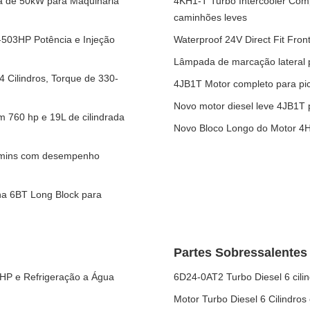
ia de 50kW para Maquinaria
4KH1-T Turbo Intercooler Com
caminhões leves
-503HP Potência e Injeção
Waterproof 24V Direct Fit Fro
Lâmpada de marcação lateral 
4 Cilindros, Torque de 330-
4JB1T Motor completo para pic
Novo motor diesel leve 4JB1T 
 760 hp e 19L de cilindrada
Novo Bloco Longo do Motor 4H
ummins com desempenho
nha 6BT Long Block para
Partes Sobressalentes
HP e Refrigeração a Água
6D24-0AT2 Turbo Diesel 6 cil
Motor Turbo Diesel 6 Cilindro