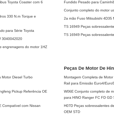
ibus Toyota Coaster com 6
Fundido Pesado para Caminhõe
Conjunto completo do motor u
ndros 330 N.m Torque e
2a mão Fuso Mitsubishi 4D35 M
TS 16949 Peças sobressalente
do para Série Toyota
TS 16949 Peças sobressalente
W 3040042020
 de engrenagens do motor 1HZ
Peças De Motor De Hi
 Motor Diesel Turbo
Montagem Completa de Motor D
Rail para Emissão Euro4/Euro
ngfeng Pickup Referência OE
W06E Conjunto completo de mot
para HINO Ranger FC FD GD S
E Compatível com Nissan
H07D Peças sobressalentes de
OEM STD