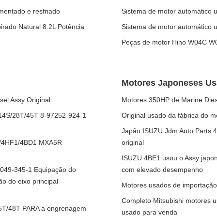
mentado e resfriado
Sistema de motor automático 
rado Natural 8.2L Potência
Sistema de motor automático 
Peças de motor Hino W04C W
Motores Japoneses U
el Assy Original
Motores 350HP de Marine Die
 14S/28T/45T 8-97252-924-1
Original usado da fábrica do m
Japão ISUZU Jdm Auto Parts 
E1/4HF1/4BD1 MXA5R
original
ISUZU 4BE1 usou o Assy japon
8049-345-1 Equipação do
com elevado desempenho
o do eixo principal
Motores usados de importação
Completo Mitsubishi motores 
45T/48T PARA a engrenagem
usado para venda