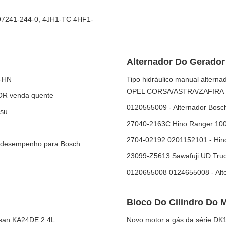
97241-244-0, 4JH1-TC 4HF1-
Alternador Do Gerador
2-HN
Tipo hidráulico manual altern
OPEL CORSA/ASTRA/ZAFIRA
OR venda quente
0120555009 - Alternador Bosch
tsu
27040-2163C Hino Ranger 100
2704-02192 0201152101 - Hino
to desempenho para Bosch
23099-Z5613 Sawafuji UD Truc
0120655008 0124655008 - Alte
Bloco Do Cilindro Do 
ssan KA24DE 2.4L
Novo motor a gás da série DK1