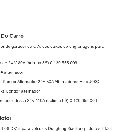
 Do Carro
ador do gerador da C.A. das caixas de engrenagens para
 de 24 V 80A (bolinha:8S) 0 120 555 009
A alternador
 Ranger Alternador 24V 50A Alternadores Hino J08C
ks Condor alternador
rnador Bosch 24V 110A (bolinha 8S) 0 120 655 008
Motor
3-06 DK15 para veículos Dongfeng Xiaokang - durável, fácil