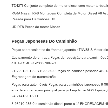
TD42TI Conjunto completo do motor diesel com motor turboali
PARA Nissan RF8 Montagem Completa de Motor Diesel V8 Aspi
Pesada para Caminhões UD
UD RF8 Peças do motor Nissan
Peças Japonesas Do Caminhão
Peças sobressalentes de Yanmar japonês 4TNV88-S Motor dies
Equipamento de entrada Peças de reposição para caminhões
4JH1-TC 4HF1-2005 NKR-71
21S/29T/36T 8-97168-980-0 Peças de camiões pesados 4B
Engrenagem de transmissão
Peças para automóveis Peças para caminhões japoneses 8-9
eixo de engrenagem principal para pick-up Isuzu VGS Equipaçã
24S/14T/20T/27T
8-98210-235-0 o caminhão diesel parte a 1ª ENGRENAGEM 