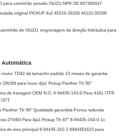
 LHD para caminhão pesado ISUZU NPR OE 897305047
rmulada original PICKUP 4x2 45310-35330 44110-35208
 caminhão de ISUZU, engrenagem de direção hidráulica para
 Automática
 motor TD42 de tamanho padrão 12 meses de garantia
29t/30t para Isuzu 4ja1 Pickup Panther Tfr 90"
tica de travagem OEM N.O. 8-94435-143-0 Para 4JA1 /TFR
T/37T
p Panther Tfr 90" Qualidade garantida Forma redonda
ras 27t/45t Para 4ja1 Pickup Tfr 87" 8-94435-164-0 1o
ica do eixo principal 8-94435-162-2 8944351622 para