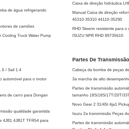
Caixa de direção hidráulica
omba de água refrigerando
Manual Caixa de direção refo
45310-35310 44110-35290
otores de camiões
RHD Steerin resistente para o
r Cooling Truck Water Pump
ISUZU NPR RHD 89735610
Partes De Transmissão
6 / Sail 1.4
Cabeça da bomba de peças de
o automóvel para o motor
3a marcha de alto desempenho 
Partes de transmissão automá
gens de carro para Dongan
tamanho 18S/18S/17T/20T/33
Novo Gear 2 31/45t 4ja1 Picku
missão qualidade garantida
Isuzu 2a transmissão Peças du
de 4JB1 4JB1T TFR54 para
Partes de transmissão automát