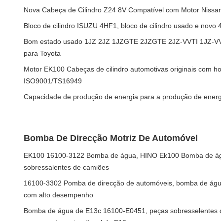
Nova Cabeça de Cilindro Z24 8V Compatível com Motor Nissa
Bloco de cilindro ISUZU 4HF1, bloco de cilindro usado e no
Bom estado usado 1JZ 2JZ 1JZGTE 2JZGTE 2JZ-VVTI 1JZ-VVT
para Toyota
Motor EK100 Cabeças de cilindro automotivas originais com 
ISO9001/TS16949
Capacidade de produção de energia para a produção de energ
Bomba De Direcção Motriz De Automóvel
EK100 16100-3122 Bomba de água, HINO Ek100 Bomba de ág
sobressalentes de camiões
16100-3302 Pomba de direcção de automóveis, bomba de ág
com alto desempenho
Bomba de água de E13c 16100-E0451, peças sobresselentes 