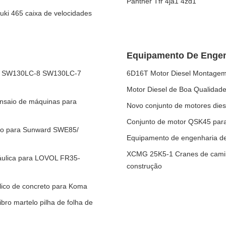
Panther Tfr 4ja1 4zd1
uki 465 caixa de velocidades
Equipamento De Engen
0LC SW130LC-8 SW130LC-7
6D16T Motor Diesel Montagem 
Motor Diesel de Boa Qualidad
ensaio de máquinas para
Novo conjunto de motores die
Conjunto de motor QSK45 para
reto para Sunward SWE85/
Equipamento de engenharia de 
XCMG 25K5-1 Cranes de camin
ráulica para LOVOL FR35-
construção
lico de concreto para Koma
bro martelo pilha de folha de