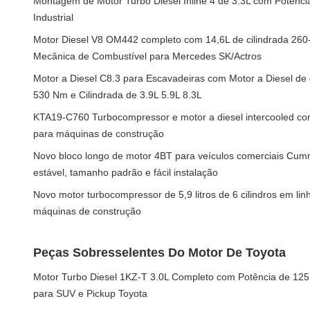
Montagem de Motor Turbo Diesel Inline 4 de 3.3L com Potênc
Industrial
Motor Diesel V8 OM442 completo com 14,6L de cilindrada 260
Mecânica de Combustível para Mercedes SK/Actros
Motor a Diesel C8.3 para Escavadeiras com Motor a Diesel de 
530 Nm e Cilindrada de 3.9L 5.9L 8.3L
KTA19-C760 Turbocompressor e motor a diesel intercooled com
para máquinas de construção
Novo bloco longo de motor 4BT para veículos comerciais C
estável, tamanho padrão e fácil instalação
Novo motor turbocompressor de 5,9 litros de 6 cilindros em li
máquinas de construção
Peças Sobresselentes Do Motor De Toyota
Motor Turbo Diesel 1KZ-T 3.0L Completo com Potência de 125
para SUV e Pickup Toyota