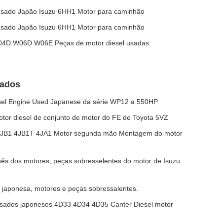
usado Japão Isuzu 6HH1 Motor para caminhão
usado Japão Isuzu 6HH1 Motor para caminhão
04D W06D W06E Peças de motor diesel usadas
sados
sel Engine Used Japanese da série WP12 a 550HP
otor diesel de conjunto de motor do FE de Toyota 5VZ
4JB1 4JB1T 4JA1 Motor segunda mão Montagem do motor
ês dos motores, peças sobresselentes do motor de Isuzu
 japonesa, motores e peças sobressalentes.
usados japoneses 4D33 4D34 4D35 Canter Diesel motor