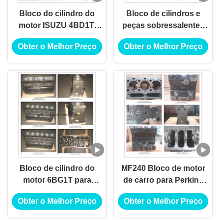
Bloco do cilindro do
Bloco de cilindros e
motor ISUZU 4BD1T,
peças sobressalentes
peças sobressalentes
do motor Isuzu 6bg1t
Obter o Melhor Preço
Obter o Melhor Preço
de alto desempenho
Bloque De Cilindro Blox
ISUZU
Bloco de cilindro do
MF240 Bloco de motor
motor 6BG1T para
de carro para Perkins
ISUZU, bloco de cilindro
com serviço OEM de
Obter o Melhor Preço
Obter o Melhor Preço
6BD1 6BG1 de ISUZU
alto desempenho
6BD1T