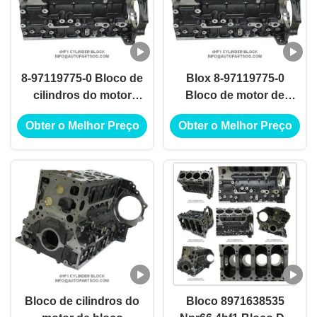
8-97119775-0 Bloco de
Blox 8-97119775-0
cilindros do motor
Bloco de motor de
Npr66 4hf1 Bloco de
alumínio Isuzu Npr66
Obter o Melhor Preço
Obter o Melhor Preço
cilindros Isuzu 4hf1
4hf1 Bloque De Cilindro
Bloco de cilindros
Bloco de cilindro
Bloco de cilindros do
Bloco 8971638535