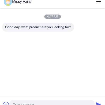
Missy Vans
O nosso endereço
Endereço da empresa
4:47 AM
No 8028, Jincheng Industrial Center, South Lixin Rd, Rua
Fuyong, distrito de Baoan, Shenzhen, RPC
Good day, what product are you looking for?
Endereço da fábrica
No 1010, Rua Qiaohe Sul, Qiaotou, Fuyong, distrito de Bao'an,
Shenzhen, RPC
Telefone
+86-185-7643-6547
China Boa Qualidade Partes de motores japoneses Fornecedor.
Copyright © -2026 SHENZHEN TWOO AUTO INDUSTRIAL LTD .
Todos os direitos reservados.
Política de Privacidade
|
Mapa do Site