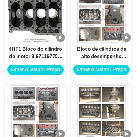
4HF1 Bloco do cilindro
Bloco de cilindros de
do motor 8-97119775-0
alto desempenho
8971197750 8-
ISUZU 4BG1T, peças do
Obter o Melhor Preço
Obter o Melhor Preço
97163853-5 8971638535
motor diesel ISUZU
NPR66