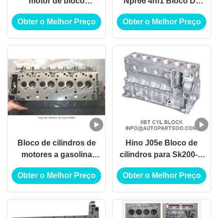
motor de bloco
Npr66 4hf1 Bloco De
8971197750 8-
Cilindro Bloco Com Alta
Obter o Melhor Preço
Obter o Melhor Preço
97163853-5 8971638535
Preferência
Npr66 4hf1 Bloque De
Cilindro
Bloco de cilindros de
Hino J05e Bloco de
motores a gasolina
cilindros para Sk200-8,
Tapa De Cilindro De
Sk250-8 Kobelco
Obter o Melhor Preço
Obter o Melhor Preço
Isuzu 4he1 Bloco de
Excavadora
cilindros
Excavadora
Manutenção