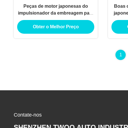
Peças de motor japonesas do
Boas c
impulsionador da embreagem para
japone
Nissan Patrol ZD30
mo
Obter o Melhor Preço
1
Contate-nos
SHENZHEN TWOO AUTO INDUSTR