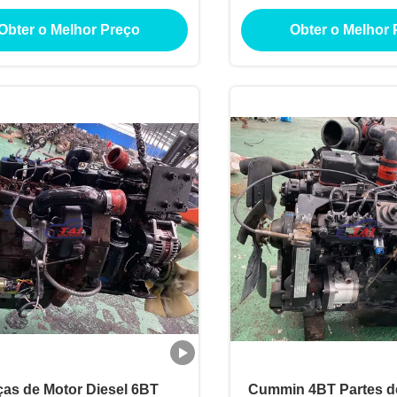
diesel IHI 4HK1-TC
1HDFT do material 
Obter o Melhor Preço
Obter o Melhor 
bocompressor Para Isuzu
as de Motor Diesel 6BT
Cummin 4BT Partes d