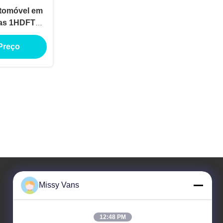
utomóvel em
das 1HDFT
ogação ISO
Preço
Missy Vans
O nosso endereço
12:48 PM
Endereço da empresa