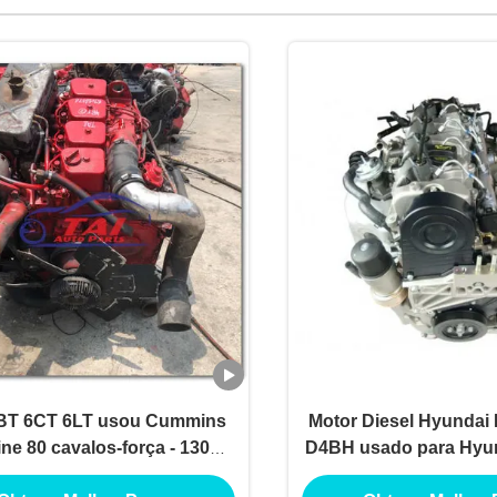
BT 6CT 6LT usou Cummins
Motor Diesel Hyunda
ne 80 cavalos-força - 130
D4BH usado para Hyun
os-força para o ônibus do
2.0