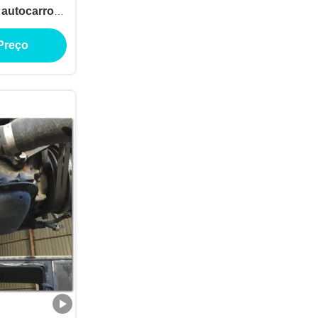
 autocarros
aria naval
Preço