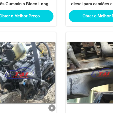
ês Cummin s Bloco Longo
diesel para camiões e
Caminhão Ônibus Gerador
Máquinas de engenh
Obter o Melhor Preço
Obter o Melhor 