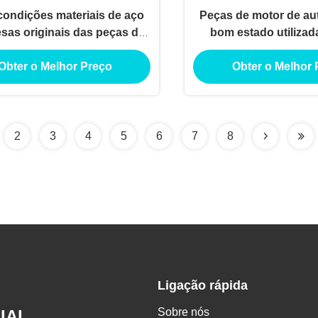
ondições materiais de aço
Peças de motor de a
sas originais das peças de
bom estado utiliza
tor de TOYOTA 1AZFSE
Motor Diesel Homol
Obter o Melhor Preço
Obter o Melhor 
2
3
4
5
6
7
8
Ligação rápida
Sobre nós
IAL