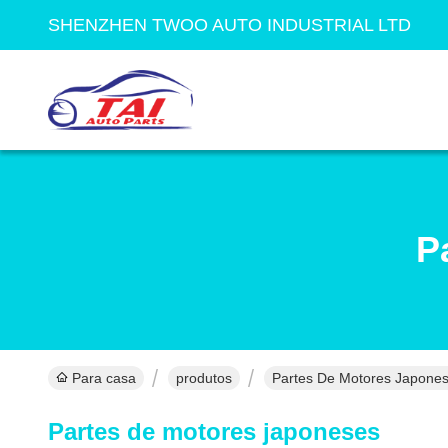
SHENZHEN TWOO AUTO INDUSTRIAL LTD
P
Para casa
produtos
Partes De Motores Japones
Partes de motores japoneses