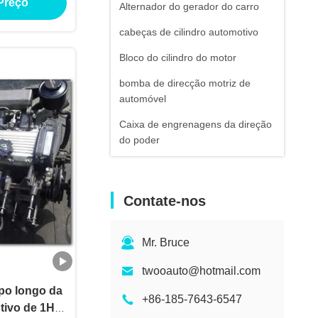
Preço
Alternador do gerador do carro
cabeças de cilindro automotivo
Bloco do cilindro do motor
bomba de direcção motriz de
automóvel
Caixa de engrenagens da direção
do poder
Peças da caixa de engrenagens
do carro
Contate-nos
Partes de transmissão automática
Partes de equipamento de
Mr. Bruce
construção
twooauto@hotmail.com
Equipamento de engenharia da
construção
po longo da
+86-185-7643-6547
tivo de 1HD