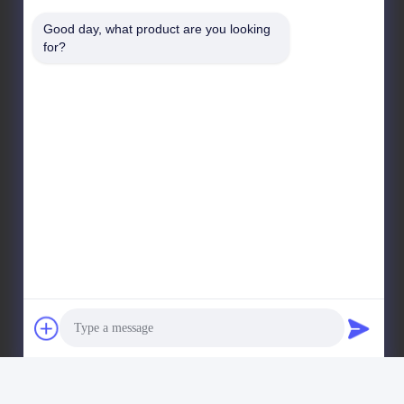
No 8028, Jincheng Industrial Center, South Lixin Rd,
Good day, what product are you looking 
Rua Fuyong, distrito de Baoan, Shenzhen, RPC
for?
Endereço da fábrica
No 1010, Rua Qiaohe Sul, Qiaotou, Fuyong, distrito de
Bao'an, Shenzhen, RPC
Telefone
+86-185-7643-6547