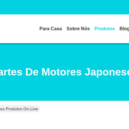
Para Casa
Sobre Nós
Produtos
Blo
artes De Motores Japones
es Produtos On-Line