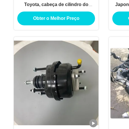
Toyota, cabeça de cilindro do
Japon
motor de Toyota Hilux 2,5 D4D
Para 
Obter o Melhor Preço
(2KD)