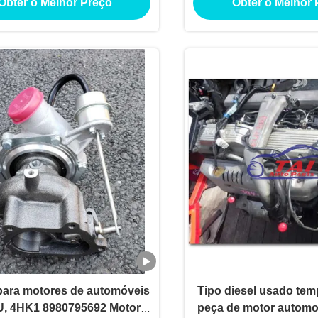
Obter o Melhor Preço
Obter o Melhor 
caminhão
para motores de automóveis
Tipo diesel usado tem
, 4HK1 8980795692 Motor
peça de motor automo