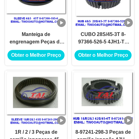
Manteiga de
CUBO 28S/45-3T 8-
engrenagem Peças de
97366-526-5 4JH1-TC
camião japonês 4 / 5
4HF1-2005 NKR-
Obter o Melhor Preço
Obter o Melhor Preço
45T 8-97300-195-0
71MYY5T Jap Truck
4JH1-TC 4HF1-2005
Wreckers
NKR-71MYY5T
1R / 2 / 3 Peças de
8-97241-298-3 Peças de