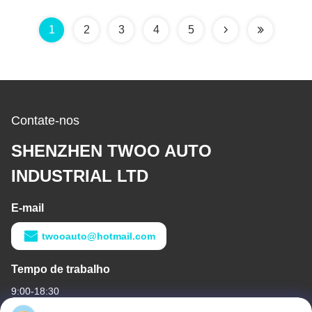
00 4JH1-TC 4HF1-2005
transmissão
NKR-71
1
2
3
4
5
Contate-nos
SHENZHEN TWOO AUTO
INDUSTRIAL LTD
E-mail
twooauto@hotmail.com
Tempo de trabalho
9:00-18:30