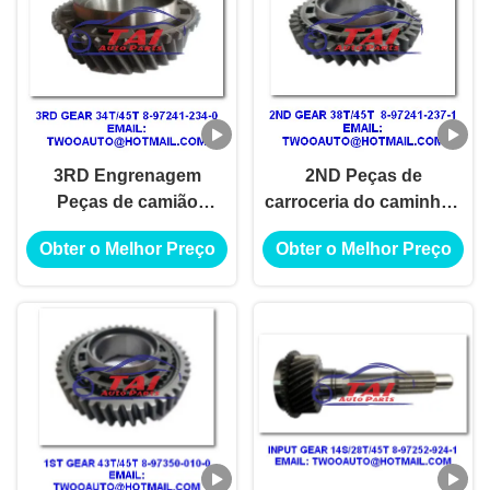
3RD Engrenagem
2ND Peças de
Peças de camião
carroceria do caminhão
japonês 34T/45T 8-
38T/45T 8-97241-237-1
Obter o Melhor Preço
Obter o Melhor Preço
97241-234-0 4JH1-TC
4JH1-TC 4HF1-2005
4HF1-2005 NKR-
NKR-71MYY5T
71MYY5T