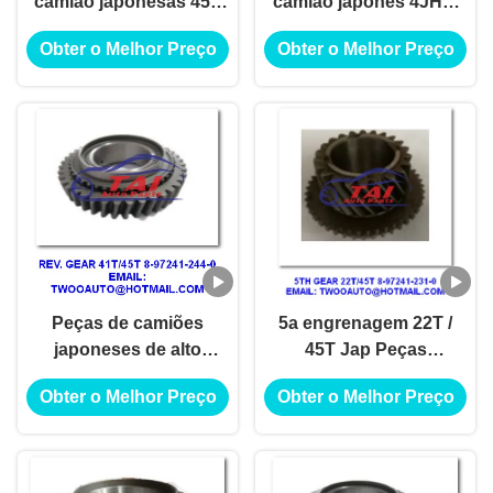
camião japonesas 45S
camião japonês 4JH1-
8-97241-296-1 4JH1-TC
TC 4HF1-2005 NKR-
Obter o Melhor Preço
Obter o Melhor Preço
4HF1-2005 NKR-
71MYY5T
71MYY5T
Peças de camiões
5a engrenagem 22T /
japoneses de alto
45T Jap Peças
desempenho 41T/45T 8-
sobressalentes de
Obter o Melhor Preço
Obter o Melhor Preço
97241-244-0, 4JH1-TC
camião 8-97241-231-0
4HF1-2005 NKR-
4JH1-TC 4HF1-2005
71MYY5T
NKR-71MYY5T