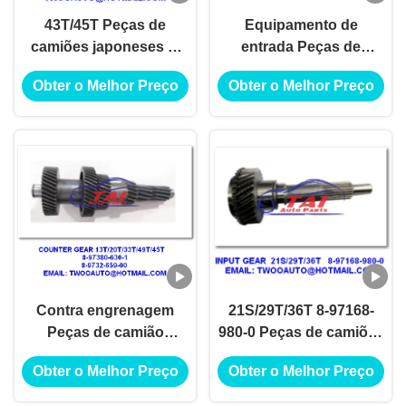
43T/45T Peças de
Equipamento de
camiões japoneses 8-
entrada Peças de
97350-010-0, 4JH1-TC
reposição para
Obter o Melhor Preço
Obter o Melhor Preço
4HF1-2005 NKR-
caminhões 14S/28T/45T
71MYY5T 1ST Gear
8-97252-924-1 4JH1-TC
4HF1-2005 NKR-71
Contra engrenagem
21S/29T/36T 8-97168-
Peças de camião
980-0 Peças de camiões
japonês
pesados
Obter o Melhor Preço
Obter o Melhor Preço
13T/20T/33T/49T/45T, 8-
4BE1/4HF1/4BD1
97380-630-1 8-9732-659-
MXA5R Engrenagem de