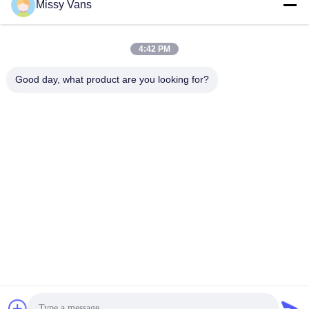
Missy Vans
O nosso endereço
Endereço da empresa
4:42 PM
No 8028, Jincheng Industrial Center, South Lixin Rd, Rua
Fuyong, distrito de Baoan, Shenzhen, RPC
Good day, what product are you looking for?
Endereço da fábrica
No 1010, Rua Qiaohe Sul, Qiaotou, Fuyong, distrito de Bao'an,
Shenzhen, RPC
Telefone
+86-185-7643-6547
China Boa Qualidade Partes de motores japoneses Fornecedor.
Copyright © -2026 SHENZHEN TWOO AUTO INDUSTRIAL LTD .
Todos os direitos reservados.
Política de Privacidade
|
Mapa do Site