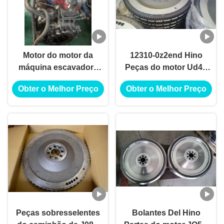
Motor do motor da
12310-0z2end Hino
máquina escavadora
Peças do motor Ud40
J05E usado para o
Fd35 Volante
Obter o Melhor Preço
Obter o Melhor Preço
motor de HINO J05E
123100z2end Bolantes
Del Fe35 Volantes
Nissan
Peças sobresselentes
Bolantes Del Hino