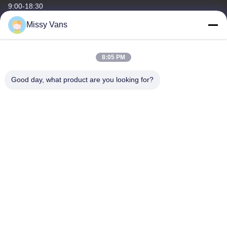
9:00-18:30
Missy Vans
O nosso endereço
Endereço da empresa
8:05 PM
No 8028, Jincheng Industrial Center, South Lixin Rd, Rua
Fuyong, distrito de Baoan, Shenzhen, RPC
Good day, what product are you looking for?
Endereço da fábrica
No 1010, Rua Qiaohe Sul, Qiaotou, Fuyong, distrito de Bao'an,
Shenzhen, RPC
Telefone
+86-185-7643-6547
China Boa Qualidade Partes de motores japoneses Fornecedor.
Copyright © -2026 SHENZHEN TWOO AUTO INDUSTRIAL LTD .