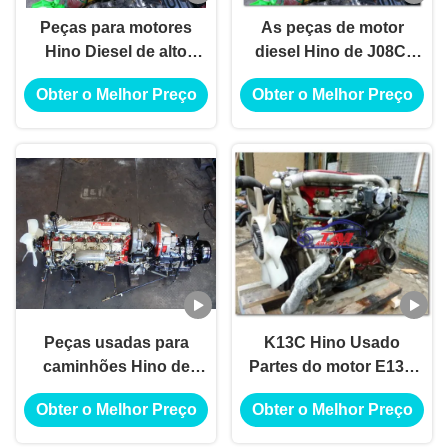
Peças para motores
As peças de motor
Hino Diesel de alto
diesel Hino de J08C,
desempenho,
original japonês J08C,
Obter o Melhor Preço
Obter o Melhor Preço
destroçadores de
Japão usaram o motor
caminhões Hino
diesel para o caminhão
usados J08C J08E
J05C J05E
Peças usadas para
K13C Hino Usado
caminhões Hino de
Partes do motor E13C
segunda mão F20C
E13CT JO7C J07E J08C
Obter o Melhor Preço
Obter o Melhor Preço
J08C J05C J08E J05E
J08E P11C TS 16949
H06C H07C EH700