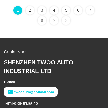
EF550
1
2
3
4
5
6
7
8
Contate-nos
SHENZHEN TWOO AUTO
INDUSTRIAL LTD
E-mail
twooauto@hotmail.com
Tempo de trabalho