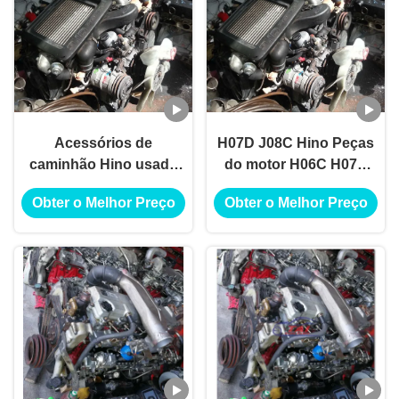
Acessórios de
H07D J08C Hino Peças
caminhão Hino usado
do motor H06C H07C
J08C H06C H07C H07D
EH700 EF550 Motor
Obter o Melhor Preço
Obter o Melhor Preço
EH700 EF550 Motor
Usado H07D J08C
assy Usado J08C Motor