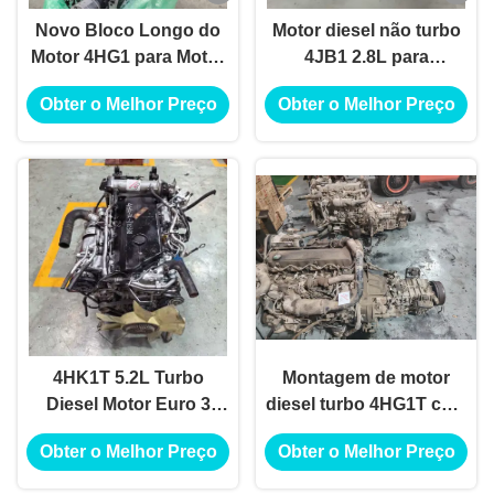
Novo Bloco Longo do
Motor diesel não turbo
Motor 4HG1 para Motor
4JB1 2.8L para
Diesel Isuzu 4HG1
recolhimento Isuzu e
Obter o Melhor Preço
Obter o Melhor Preço
veículos comerciais
leves
4HK1T 5.2L Turbo
Montagem de motor
Diesel Motor Euro 3
diesel turbo 4HG1T com
Emissão Para Isuzu
transmissão totalmente
Obter o Melhor Preço
Obter o Melhor Preço
Truck 700P
de alumínio para
veículos Isuzu