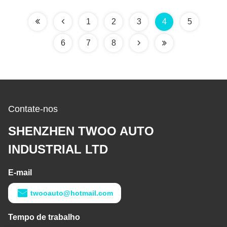
1
2
3
4
5
6
7
8
Contate-nos
SHENZHEN TWOO AUTO
INDUSTRIAL LTD
E-mail
twooauto@hotmail.com
Tempo de trabalho