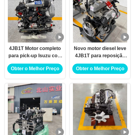
4JB1T Motor completo
Novo motor diesel leve
para pick-up Isuzu com
4JB1T para reposição
desempenho estável e
de caminhão da série N
Obter o Melhor Preço
Obter o Melhor Preço
fácil instalação
da Isuzu