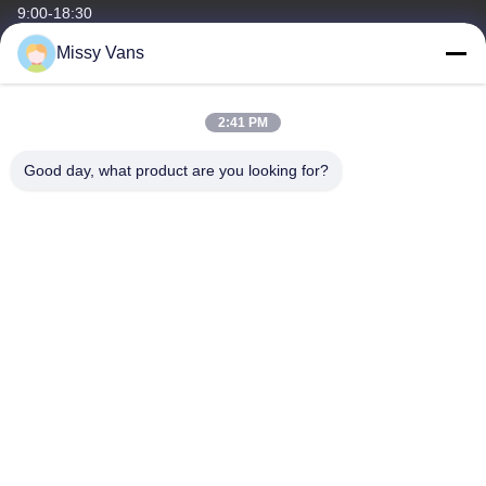
9:00-18:30
Missy Vans
O nosso endereço
Endereço da empresa
2:41 PM
No 8028, Jincheng Industrial Center, South Lixin Rd, Rua
Fuyong, distrito de Baoan, Shenzhen, RPC
Good day, what product are you looking for?
Endereço da fábrica
No 1010, Rua Qiaohe Sul, Qiaotou, Fuyong, distrito de Bao'an,
Shenzhen, RPC
Telefone
+86-185-7643-6547
China Boa Qualidade Partes de motores japoneses Fornecedor.
Copyright © -2026 SHENZHEN TWOO AUTO INDUSTRIAL LTD .