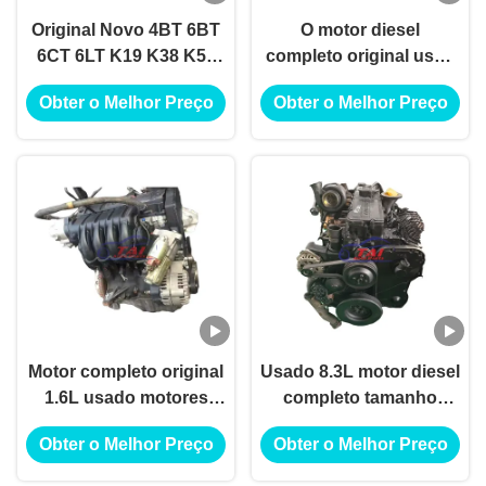
Original Novo 4BT 6BT
O motor diesel
6CT 6LT K19 K38 K50
completo original usou
ISM QSM NT855
o motor de D4EA para
Obter o Melhor Preço
Obter o Melhor Preço
NTA855 ISD ISF Motor
Hyundai Elantra
completo para
Cummins
Motor completo original
Usado 8.3L motor diesel
1.6L usado motores
completo tamanho
japoneses para Honda
padrão para Cummins
Obter o Melhor Preço
Obter o Melhor Preço
Cruze 1.6 1.8
6CT