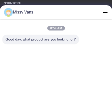
9:00-18:30
Missy Vans
O nosso endereço
Endereço da empresa
8:59 AM
No 8028, Jincheng Industrial Center, South Lixin Rd, Rua
Fuyong, distrito de Baoan, Shenzhen, RPC
Good day, what product are you looking for?
Endereço da fábrica
No 1010, Rua Qiaohe Sul, Qiaotou, Fuyong, distrito de Bao'an,
Shenzhen, RPC
Telefone
+86-185-7643-6547
China Boa Qualidade Partes de motores japoneses Fornecedor.
Copyright © -2026 SHENZHEN TWOO AUTO INDUSTRIAL LTD .