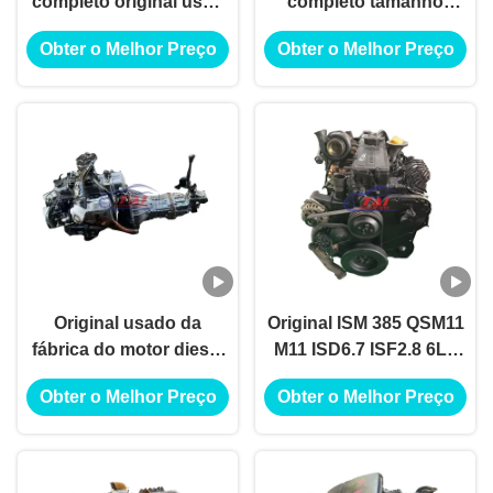
completo original usou
completo tamanho
o motor de D4EA para
padrão para Cummins
Obter o Melhor Preço
Obter o Melhor Preço
Hyundai Elantra
6CT
Original usado da
Original ISM 385 QSM11
fábrica do motor diesel
M11 ISD6.7 ISF2.8 6LT
de conjunto de motor
ISC 300 8.2 Motor a
Obter o Melhor Preço
Obter o Melhor Preço
do FE de Toyota 5VZ
diesel completo para
caminhão Cummins