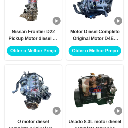
Nissan Frontier D22
Motor Diesel Completo
Pickup Motor diesel de
Original Motor D4EA
segunda mão com
usado para Montagem
Obter o Melhor Preço
Obter o Melhor Preço
cilindrada de 2,5 L para
de Carros Hyundai
aplicações de
Elantra
caminhões
O motor diesel
Usado 8.3L motor diesel