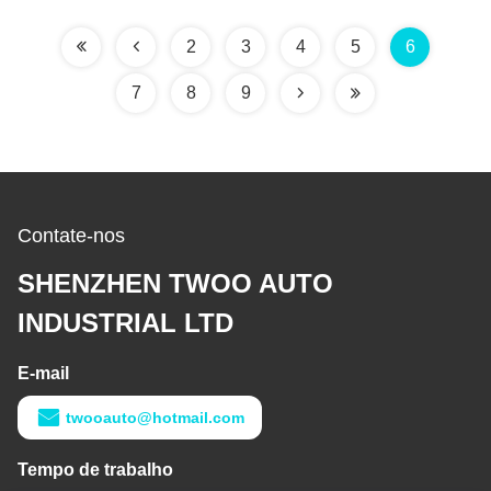
2
3
4
5
6
7
8
9
Contate-nos
SHENZHEN TWOO AUTO
INDUSTRIAL LTD
E-mail
twooauto@hotmail.com
Tempo de trabalho