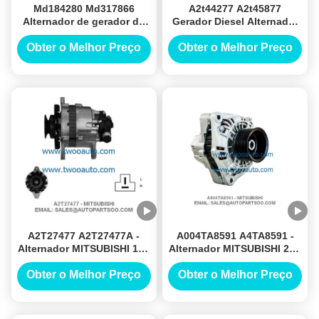
Md184280 Md317866
A2t44277 A2t45877
Alternador de gerador de
Gerador Diesel Alternador
carro Mitsubishi Alternador
Mitsubishi Alternador 12v
12v 70a Alternadores
65a Alternadores
Obter o Melhor Preço
Obter o Melhor Preço
A2T27477 A2T27477A -
A004TA8591 A4TA8591 -
Alternador MITSUBISHI 12V
Alternador MITSUBISHI 24V
60A Alternadores
100A Alternadores
Obter o Melhor Preço
Obter o Melhor Preço