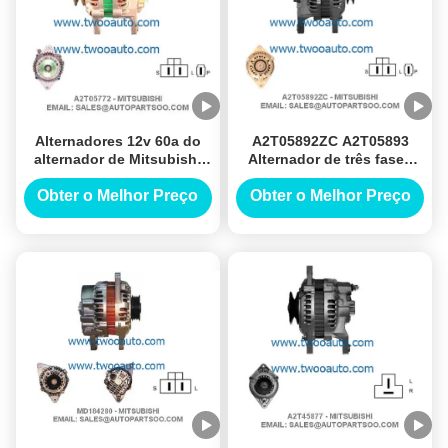
Alternadores 12v 60a do
A2T05892ZC A2T05893
alternador de Mitsubishi
Alternador de três fases
do alternador do gerador
Alternador de 12V 70A
do carro de A2t05772
Alternadores
Obter o Melhor Preço
Obter o Melhor Preço
A2t34477