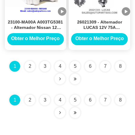
23100-MA00A A003TG5381
26021309 - Alternador
- Alternador Nissan 12V
LUCAS 12V 75A
90A Alternadores Urvan
Alternadores
E25 QR25DE
Obter o Melhor Preço
Obter o Melhor Preço
1
2
3
4
5
6
7
8
1
2
3
4
5
6
7
8