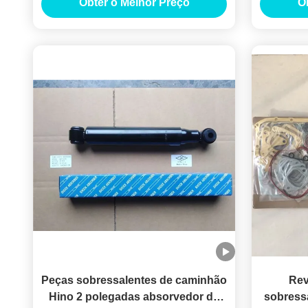
Obter o Melhor Preço
O
Peças sobressalentes de caminhão
Rev
Hino 2 polegadas absorvedor de
sobress