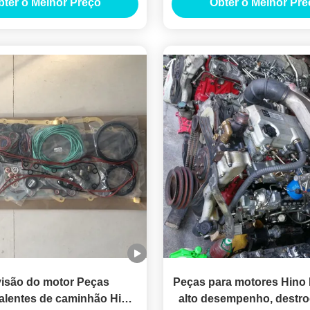
bter o Melhor Preço
Obter o Melhor Pre
J08C Volantes JO
isão do motor Peças
Peças para motores Hino 
alentes de caminhão Hino
alto desempenho, destr