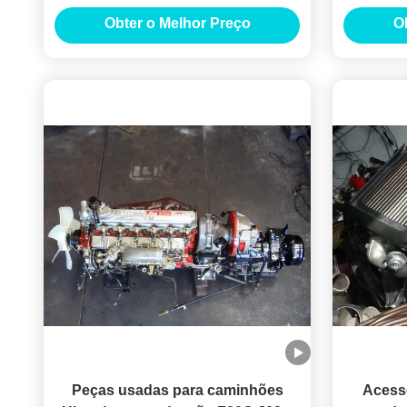
choque QBT-3576 QBT3576
F17D Ki
Obter o Melhor Preço
O
Peças usadas para caminhões
Acess