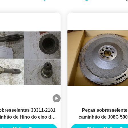
obresselentes 33311-2181
Peças sobresselente
nhão de Hino do eixo de
caminhão de J08C 500
da para o motor HE700
volante 13450-2830 Bola