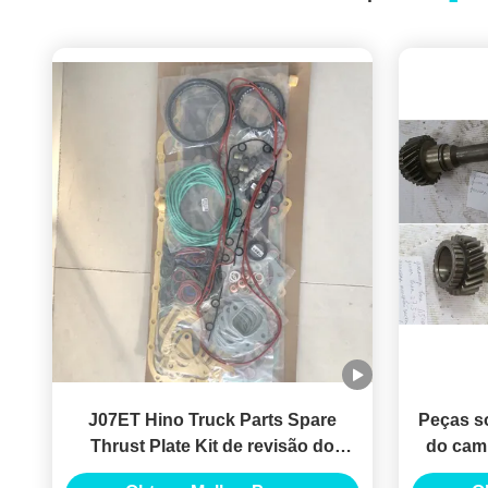
J07ET Hino Truck Parts Spare
Peças s
Thrust Plate Kit de revisão do
do cami
motor
entra