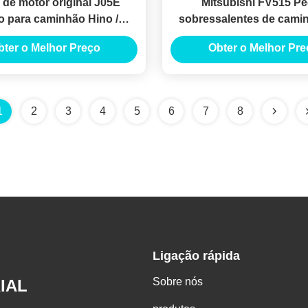
 de motor original J05E
Mitsubishi FV515 P
 para caminhão Hino /
sobressalentes de cami
ina de engenharia de
Evaporador ME733
bter o Melhor Preço
Obter o Melhor Pre
escavadeira
1
2
3
4
5
6
7
8
Ligação rápida
Sobre nós
IAL