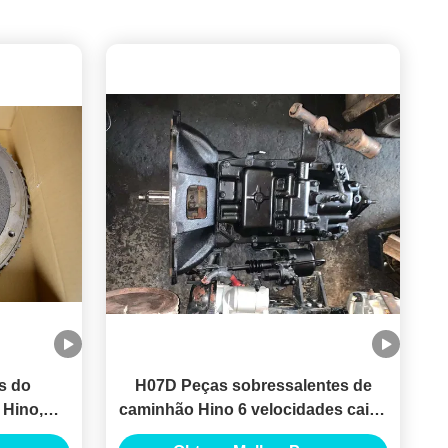
s do
H07D Peças sobressalentes de
 Hino,
caminhão Hino 6 velocidades caixa
ntes Del
de engrenagens manual OEM STD