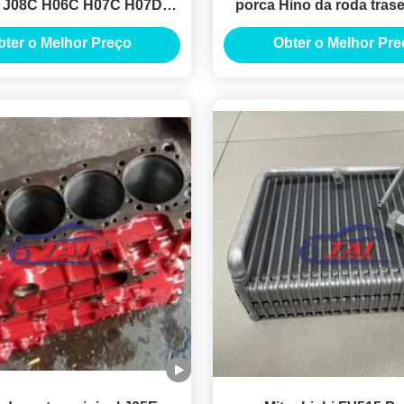
 J08C H06C H07C H07D
porca Hino da roda trase
EF550 Motor assy Usado
Hino 12,9
bter o Melhor Preço
Obter o Melhor Pre
J08C Motor