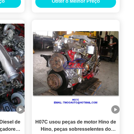
ço
Obter o Melhor Preço
8C
Diesel de
H07C usou peças de motor Hino de
oçadores
Hino, peças sobresselentes do