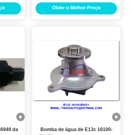
os J08C
motor em boas condições
ço
Obter o Melhor Preço
6949 da
Bomba de água de E13c 16100-