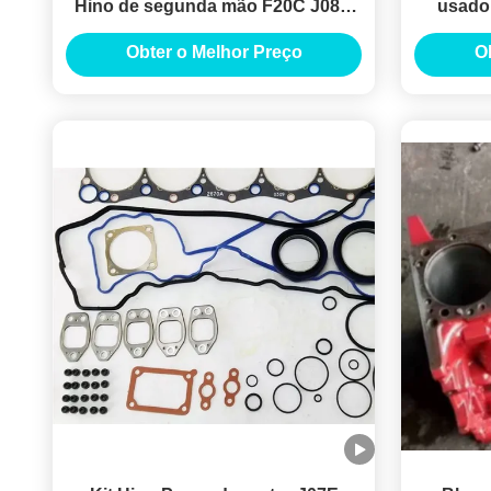
Hino de segunda mão F20C J08C
usado
J05C J08E J05E H06C H07C EH700
EH700 
Obter o Melhor Preço
O
EF550