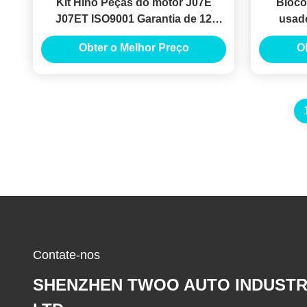
Kit Hino Peças do motor J07E
Bloco
J07ET ISO9001 Garantia de 12
usado
meses
máqu
Obter o Melhor Preço
O
Contate-nos
SHENZHEN TWOO AUTO INDUSTR