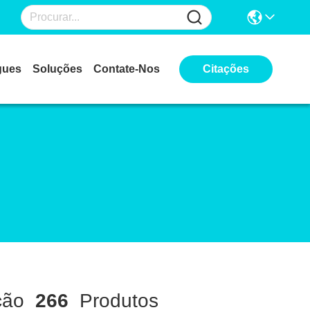
gues
Soluções
Contate-Nos
Citações
ção
266
Produtos