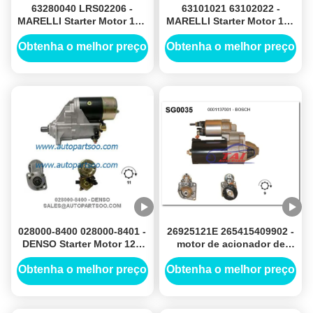
63280040 LRS02206 -
63101021 63102022 -
MARELLI Starter Motor 12V
MARELLI Starter Motor 12V
3KW 10T MOTORES DE
0.9KW 8T MOTORES DE
ARRANQUE
ARRANQUE
Obtenha o melhor preço
Obtenha o melhor preço
028000-8400 028000-8401 -
26925121E 265415409902 -
DENSO Starter Motor 12V
motor de acionador de
2.5KW 11T MOTORES DE
partida 12V de LUCAS
ARRANQUE
1.7KW 8T MOTORES DE
Obtenha o melhor preço
Obtenha o melhor preço
ARRANQUE