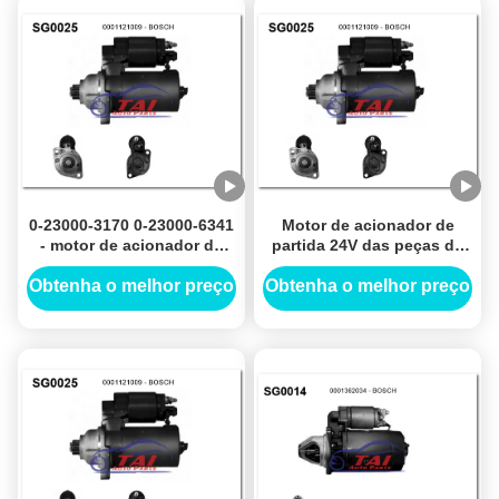
0-23000-3170 0-23000-6341
Motor de acionador de
- motor de acionador de
partida 24V das peças de
partida 24V de NIKKO
automóvel de Denso 7KW
7.5KW 13T Demarreurs
11T Motores De Arranque
Obtenha o melhor preço
Obtenha o melhor preço
28100-1520