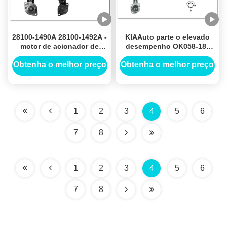
28100-1490A 28100-1492A -
KIAAuto parte o elevado
motor de acionador de
desempenho OK058-18-
partida 24V de DENSO 7KW
400 do motor de acionador
11T MOTORES DE
de partida 12V 2KW 9T
Obtenha o melhor preço
Obtenha o melhor preço
ARRANQUE
1
2
3
4
5
6
7
8
1
2
3
4
5
6
7
8