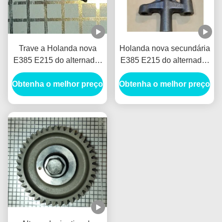
Trave a Holanda nova
Holanda nova secundária
E385 E215 do alternador
E385 E215 do alternador
do gerador do carro do
VH137061080A do
Obtenha o melhor preço
retentor da válvula SPG
Obtenha o melhor preço
gerador do carro do Assy
para HINO J05E
do Crosshead para HINO
VH900126122A
J05E