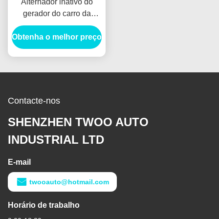
Alternador inativo do
gerador do carro da
pressão da engrenagem
Obtenha o melhor preço
para a placa da
engrenagem
VH135721250A da
quietude do eixo de HINO
J05E
Contacte-nos
SHENZHEN TWOO AUTO
INDUSTRIAL LTD
E-mail
twooauto@hotmail.com
Horário de trabalho