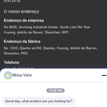
9:00-18:30
O nosso endereço
Endereço de empresa
No 8028, Jincheng Industrial Center, South Lixin Rd, Rua
Fuyong, distrito de Baoan, Shenzhen, RPC
Endereço da fábrica
No. 1010, Qiaohe sul Rd, Qiaotou, Fuyong, distrito de Bao'an,
Shenzhen, PRC
Telefone
+86-185-7643-6547
Missy Vans
11:02 AM
China Boa Qualidade Peças de motor japonesas Fornecedor.
Good day, what product are you looking for?
Copyright © -2026 SHENZHEN TWOO AUTO INDUSTRIAL LTD