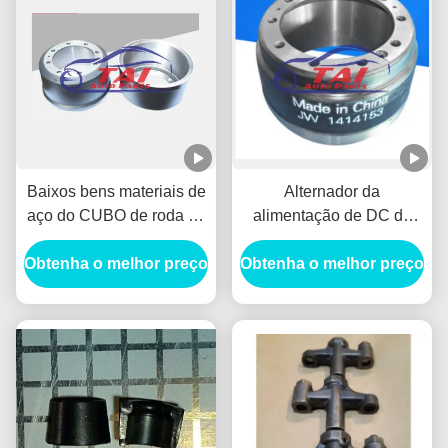
Baixos bens materiais de
Alternador da
aço do CUBO de roda de
alimentação de DC de
SUV do alternador do
Tambor Freno Delantero
Obtenha o melhor preço
RPM para o
Obtenha o melhor preço
do cilindro de freio
BENZ/HYUNADI
dianteiro PARA
MITSUBISHI 1414153