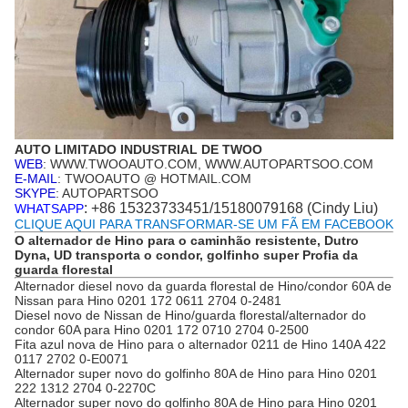
AUTO LIMITADO INDUSTRIAL DE TWOO
WEB
: WWW.TWOOAUTO.COM, WWW.AUTOPARTSOO.COM
E-MAIL
: TWOOAUTO @ HOTMAIL.COM
SKYPE
: AUTOPARTSOO
: +86 15323733451/15180079168 (Cindy Liu)
WHATSAPP
CLIQUE AQUI PARA TRANSFORMAR-SE UM FÃ EM FACEBOOK
O alternador de Hino para o caminhão resistente, Dutro
Dyna, UD transporta o condor, golfinho super Profia da
guarda florestal
Alternador diesel novo da guarda florestal de Hino/condor 60A de
Nissan para Hino 0201 172 0611 2704 0-2481
Diesel novo de Nissan de Hino/guarda florestal/alternador do
condor 60A para Hino 0201 172 0710 2704 0-2500
Fita azul nova de Hino para o alternador 0211 de Hino 140A 422
0117 2702 0-E0071
Alternador super novo do golfinho 80A de Hino para Hino 0201
222 1312 2704 0-2270C
Alternador super novo do golfinho 80A de Hino para Hino 0201