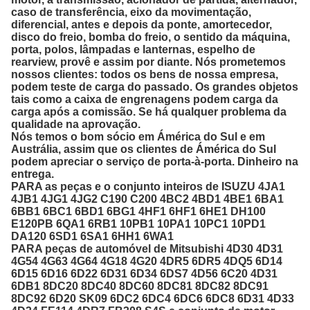
caso de transferência, eixo da movimentação,
diferencial, antes e depois da ponte, amortecedor,
disco do freio, bomba do freio, o sentido da máquina,
porta, polos, lâmpadas e lanternas, espelho de
rearview, provê e assim por diante. Nós prometemos
nossos clientes: todos os bens de nossa empresa,
podem teste de carga do passado. Os grandes objetos
tais como a caixa de engrenagens podem carga da
carga após a comissão. Se há qualquer problema da
qualidade na aprovação.
Nós temos o bom sócio em Ámérica do Sul e em
Austrália, assim que os clientes de Ámérica do Sul
podem apreciar o serviço de porta-à-porta. Dinheiro na
entrega.
PARA as peças e o conjunto inteiros de ISUZU 4JA1
4JB1 4JG1 4JG2 C190 C200 4BC2 4BD1 4BE1 6BA1
6BB1 6BC1 6BD1 6BG1 4HF1 6HF1 6HE1 DH100
E120PB 6QA1 6RB1 10PB1 10PA1 10PC1 10PD1
DA120 6SD1 6SA1 6HH1 6WA1
PARA peças de automóvel de Mitsubishi 4D30 4D31
4G54 4G63 4G64 4G18 4G20 4DR5 6DR5 4DQ5 6D14
6D15 6D16 6D22 6D31 6D34 6DS7 4D56 6C20 4D31
6DB1 8DC20 8DC40 8DC60 8DC81 8DC82 8DC91
8DC92 6D20 SK09 6DC2 6DC4 6DC6 6DC8 6D31 4D33