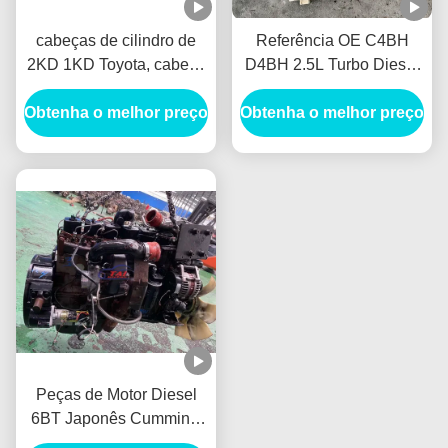
cabeças de cilindro de
Referência OE C4BH
2KD 1KD Toyota, cabeça
D4BH 2.5L Turbo Diesel
de cilindro do motor de
Motor Long Block Fit Para
Obtenha o melhor preço
Toyota Hilux 2,5 D4D
Obtenha o melhor preço
Hyundai H1 KIA Bongo
(2KD)
JAC
Peças de Motor Diesel
6BT Japonês Cummin s
Bloco Longo Para