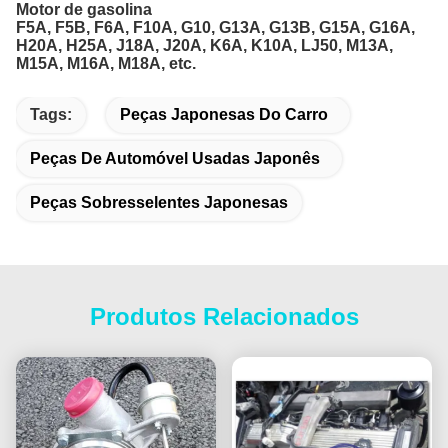
Motor de gasolina
F5A, F5B, F6A, F10A, G10, G13A, G13B, G15A, G16A,
H20A, H25A, J18A, J20A, K6A, K10A, LJ50, M13A,
M15A, M16A, M18A, etc.
Tags:
Peças Japonesas Do Carro
Peças De Automóvel Usadas Japonês
Peças Sobresselentes Japonesas
Produtos Relacionados