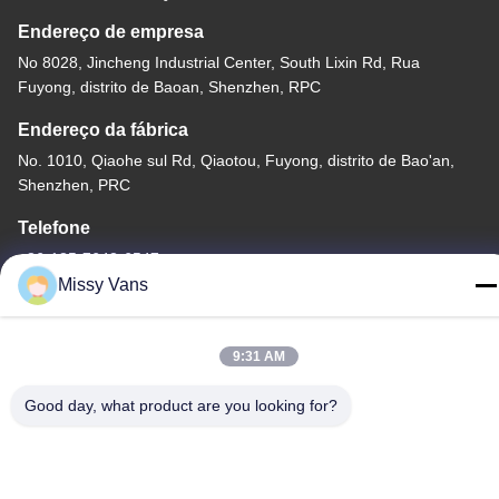
Endereço de empresa
No 8028, Jincheng Industrial Center, South Lixin Rd, Rua
Fuyong, distrito de Baoan, Shenzhen, RPC
Endereço da fábrica
No. 1010, Qiaohe sul Rd, Qiaotou, Fuyong, distrito de Bao'an,
Shenzhen, PRC
Telefone
+86-185-7643-6547
Missy Vans
9:31 AM
China Boa Qualidade Peças de motor japonesas Fornecedor.
Good day, what product are you looking for?
Copyright © -2026 SHENZHEN TWOO AUTO INDUSTRIAL LTD
Todos os direitos reservados.
Política de Privacidade
|
Mapa do Site