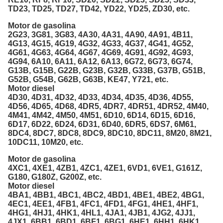
TD23, TD25, TD27, TD42, YD22, YD25, ZD30, etc.
Motor de gasolina
2G23, 3G81, 3G83, 4A30, 4A31, 4A90, 4A91, 4B11,
4G13, 4G15, 4G19, 4G32, 4G33, 4G37, 4G41, 4G52,
4G61, 4G63, 4G64, 4G67, 4G69, 4G91, 4G92, 4G93,
4G94, 6A10, 6A11, 6A12, 6A13, 6G72, 6G73, 6G74,
G13B, G15B, G22B, G23B, G32B, G33B, G37B, G51B,
G52B, G54B, G62B, G63B, KE47, Y721, etc.
Motor diesel
4D30, 4D31, 4D32, 4D33, 4D34, 4D35, 4D36, 4D55,
4D56, 4D65, 4D68, 4DR5, 4DR7, 4DR51, 4DR52, 4M40,
4M41, 4M42, 4M50, 4M51, 6D10, 6D14, 6D15, 6D16,
6D17, 6D22, 6D24, 6D31, 6D40, 6DR5, 6DS7, 6M61,
8DC4, 8DC7, 8DC8, 8DC9, 8DC10, 8DC11, 8M20, 8M21,
10DC11, 10M20, etc.
Motor de gasolina
4XC1, 4XE1, 4ZB1, 4ZC1, 4ZE1, 6VD1, 6VE1, G161Z,
G180, G180Z, G200Z, etc.
Motor diesel
4BA1, 4BB1, 4BC1, 4BC2, 4BD1, 4BE1, 4BE2, 4BG1,
4EC1, 4EE1, 4FB1, 4FC1, 4FD1, 4FG1, 4HE1, 4HF1,
4HG1, 4HJ1, 4HK1, 4HL1, 4JA1, 4JB1, 4JG2, 4JJ1,
4JX1, 6BB1, 6BD1, 6BF1, 6BG1, 6HE1, 6HH1, 6HK1,