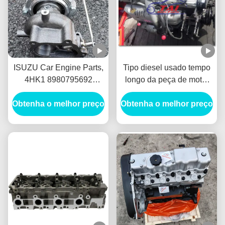
ISUZU Car Engine Parts,
Tipo diesel usado tempo
4HK1 8980795692
longo da peça de motor
turbocompressor do
automotivo de 1HD
Obtenha o melhor preço
motor diesel IHI 4HK1-TC
Obtenha o melhor preço
1HDFT do material
para Isuzu
contínuo