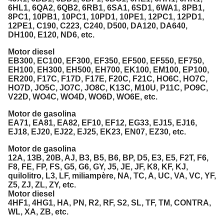
6HL1, 6QA2, 6QB2, 6RB1, 6SA1, 6SD1, 6WA1, 8PB1,
8PC1, 10PB1, 10PC1, 10PD1, 10PE1, 12PC1, 12PD1,
12PE1, C190, C223, C240, D500, DA120, DA640,
DH100, E120, ND6, etc.
Motor diesel
EB300, EC100, EF300, EF350, EF500, EF550, EF750,
EH100, EH300, EH500, EH700, EK100, EM100, EP100,
ER200, F17C, F17D, F17E, F20C, F21C, HO6C, HO7C,
HO7D, JO5C, JO7C, JO8C, K13C, M10U, P11C, PO9C,
V22D, WO4C, WO4D, WO6D, WO6E, etc.
Motor de gasolina
EA71, EA81, EA82, EF10, EF12, EG33, EJ15, EJ16,
EJ18, EJ20, EJ22, EJ25, EK23, EN07, EZ30, etc.
Motor de gasolina
12A, 13B, 20B, AJ, B3, B5, B6, BP, D5, E3, E5, F2T, F6,
F8, FE, FP, FS, G5, G6, GY, J5, JE, JF, K8, KF, KJ,
quilolitro, L3, LF, miliampère, NA, TC, A, UC, VA, VC, YF,
Z5, ZJ, ZL, ZY, etc.
Motor diesel
4HF1, 4HG1, HA, PN, R2, RF, S2, SL, TF, TM, CONTRA,
WL, XA, ZB, etc.