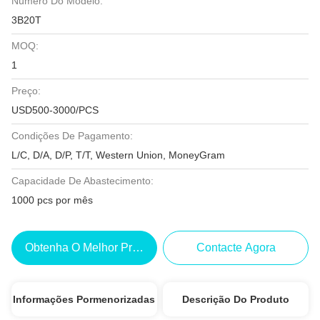
Número Do Modelo:
3B20T
MOQ:
1
Preço:
USD500-3000/PCS
Condições De Pagamento:
L/C, D/A, D/P, T/T, Western Union, MoneyGram
Capacidade De Abastecimento:
1000 pcs por mês
Obtenha O Melhor Preço
Contacte Agora
Informações Pormenorizadas
Descrição Do Produto