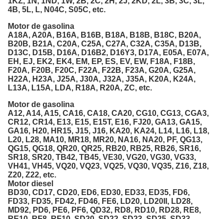
1KZ, 1N, 1ND, 1W, 2B, 2C, 2H, 2J, 2KD, 2L, 3B, 3C, 3L,
4B, 5L, L, N04C, S05C, etc.
Motor de gasolina
A18A, A20A, B16A, B16B, B18A, B18B, B18C, B20A,
B20B, B21A, C20A, C25A, C27A, C32A, C35A, D13B,
D13C, D15B, D16A, D16B2, D16Y3, D17A, E05A, E07A,
EH, EJ, EK2, EK4, EM, EP, ES, EV, EW, F18A, F18B,
F20A, F20B, F20C, F22A, F22B, F23A, G20A, G25A,
H22A, H23A, J25A, J30A, J32A, J35A, K20A, K24A,
L13A, L15A, LDA, R18A, R20A, ZC, etc.
Motor de gasolina
A12, A14, A15, CA16, CA18, CA20, CG10, CG13, CGA3,
CR12, CR14, E13, E15, E15T, E16, FJ20, GA13, GA15,
GA16, H20, HR15, J15, J16, KA20, KA24, L14, L16, L18,
L20, L28, MA10, MR18, MR20, NA16, NA20, PF, QG13,
QG15, QG18, QR20, QR25, RB20, RB25, RB26, SR16,
SR18, SR20, TB42, TB45, VE30, VG20, VG30, VG33,
VH41, VH45, VQ20, VQ23, VQ25, VQ30, VQ35, Z16, Z18,
Z20, Z22, etc.
Motor diesel
BD30, CD17, CD20, ED6, ED30, ED33, ED35, FD6,
FD33, FD35, FD42, FD46, FE6, LD20, LD20II, LD28,
MD92, PD6, PE6, PF6, QD32, RD8, RD10, RD28, RE8,
RE10, RF8, RF10, SD20, SD22, SD23, SD25, SD33,