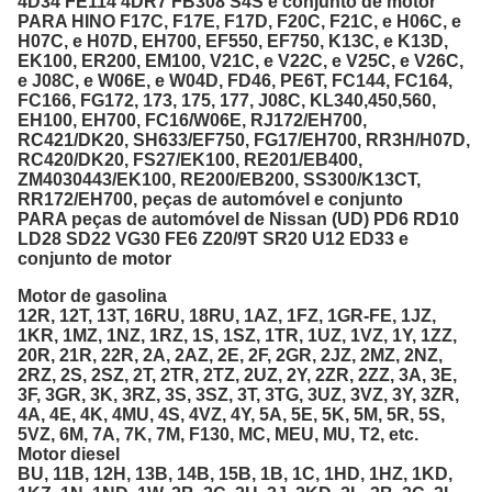
4D34 FE114 4DR7 FB308 S4S e conjunto de motor
PARA HINO F17C, F17E, F17D, F20C, F21C, e H06C, e
H07C, e H07D, EH700, EF550, EF750, K13C, e K13D,
EK100, ER200, EM100, V21C, e V22C, e V25C, e V26C,
e J08C, e W06E, e W04D, FD46, PE6T, FC144, FC164,
FC166, FG172, 173, 175, 177, J08C, KL340,450,560,
EH100, EH700, FC16/W06E, RJ172/EH700,
RC421/DK20, SH633/EF750, FG17/EH700, RR3H/H07D,
RC420/DK20, FS27/EK100, RE201/EB400,
ZM4030443/EK100, RE200/EB200, SS300/K13CT,
RR172/EH700, peças de automóvel e conjunto
PARA peças de automóvel de Nissan (UD) PD6 RD10
LD28 SD22 VG30 FE6 Z20/9T SR20 U12 ED33 e
conjunto de motor
Motor de gasolina
12R, 12T, 13T, 16RU, 18RU, 1AZ, 1FZ, 1GR-FE, 1JZ,
1KR, 1MZ, 1NZ, 1RZ, 1S, 1SZ, 1TR, 1UZ, 1VZ, 1Y, 1ZZ,
20R, 21R, 22R, 2A, 2AZ, 2E, 2F, 2GR, 2JZ, 2MZ, 2NZ,
2RZ, 2S, 2SZ, 2T, 2TR, 2TZ, 2UZ, 2Y, 2ZR, 2ZZ, 3A, 3E,
3F, 3GR, 3K, 3RZ, 3S, 3SZ, 3T, 3TG, 3UZ, 3VZ, 3Y, 3ZR,
4A, 4E, 4K, 4MU, 4S, 4VZ, 4Y, 5A, 5E, 5K, 5M, 5R, 5S,
5VZ, 6M, 7A, 7K, 7M, F130, MC, MEU, MU, T2, etc.
Motor diesel
BU, 11B, 12H, 13B, 14B, 15B, 1B, 1C, 1HD, 1HZ, 1KD,