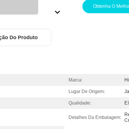
Obtenha O Melho
ção Do Produto
Marca:
Hi
Lugar De Origem:
J
Qualidade:
E
Re
Detalhes Da Embalagem:
Cr