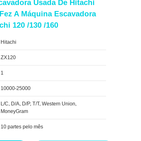
cavadora Usada De Hitachi
 Fez A Máquina Escavadora
chi 120 /130 /160
Hitachi
ZX120
1
10000-25000
L/C, D/A, D/P, T/T, Western Union,
MoneyGram
10 partes pelo mês