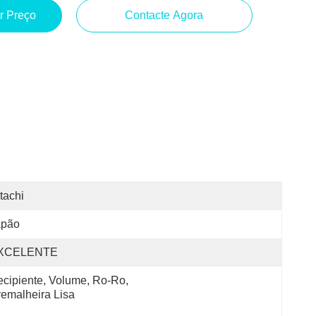
r Preço
Contacte Agora
tachi
apão
XCELENTE
cipiente, Volume, Ro-Ro, 
emalheira Lisa