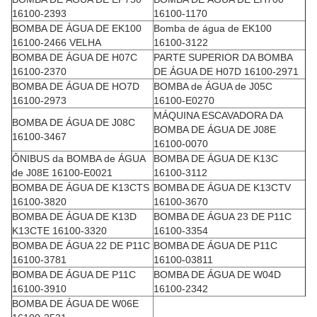
16100-2393
16100-1170
BOMBA DE ÁGUA DE EK100
Bomba de água de EK100
16100-2466 VELHA
16100-3122
BOMBA DE ÁGUA DE H07C
PARTE SUPERIOR DA BOMBA
16100-2370
DE ÁGUA DE H07D 16100-2971
BOMBA DE ÁGUA DE HO7D
BOMBA de ÁGUA de J05C
16100-2973
16100-E0270
MÁQUINA ESCAVADORA DA
BOMBA DE ÁGUA DE J08C
BOMBA DE ÁGUA DE J08E
16100-3467
16100-0070
ÔNIBUS da BOMBA de ÁGUA
BOMBA DE ÁGUA DE K13C
de J08E 16100-E0021
16100-3112
BOMBA DE ÁGUA DE K13CTS
BOMBA DE ÁGUA DE K13CTV
16100-3820
16100-3670
BOMBA DE ÁGUA DE K13D
BOMBA DE ÁGUA 23 DE P11C
K13CTE 16100-3320
16100-3354
BOMBA DE ÁGUA 22 DE P11C
BOMBA DE ÁGUA DE P11C
16100-3781
16100-03811
BOMBA DE ÁGUA DE P11C
BOMBA DE ÁGUA DE W04D
16100-3910
16100-2342
BOMBA DE ÁGUA DE W06E