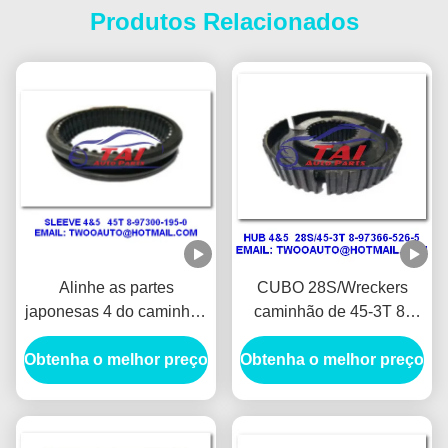
Produtos Relacionados
Alinhe as partes
CUBO 28S/Wreckers
japonesas 4 do caminhão
caminhão de 45-3T 8-
da luva/5 45T 8-97300-
97366-526-5 4JH1-TC
Obtenha o melhor preço
195-0 4JH1-TC 4HF1-
Obtenha o melhor preço
4HF1-2005 NKR-
2005 NKR-71MYY5T
71MYY5T Jap