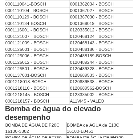
0001110041-BOSCH
0001362034 - BOSCH
0001110104 - BOSCH
0001367027 - BOSCH
0001110129 - BOSCH
0001367030 - BOSCH
0001110134-BOSCH
0001368019 - BOSCH
0001116001 - BOSCH
0120335012 - BOSCH
0001121007 - BOSCH
0120468124 - BOSCH
0001121009 - BOSCH
0120468143 - BOSCH
0001125001 - BOSCH
0120488186 - BOSCH
0001125006 - BOSCH
0120488189-BOSCH
0001125012 - BOSCH
0120489244 - BOSCH
0001125501 - BOSCH
0120489328 - BOSCH
0001137001-BOSCH
0120689533 - BOSCH
0001218018-BOSCH
0120689538 - BOSCH
0001218110 - BOSCH
0120689562-BOSCH
0001218145 - BOSCH
0123335002 - BOSCH
0001218157 - BOSCH
A11VI45 - VALEO
Bomba de água do elevado
desempenho
BOMBA DE ÁGUA DE F20C
BOMBA de ÁGUA de E13C
16100-3302
16100-E0451
BOMBA DE ÁGUA DE EF750
BOMBA DE ÁGUA DE EH700