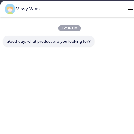
Missy Vans
China Boa Qualidade Peças de motor japonesas Fornecedor.
Copyright © -2026 SHENZHEN TWOO AUTO INDUSTRIAL LTD
12:36 PM
Todos os direitos reservados.
Política de Privacidade
|
Mapa do Site
Good day, what product are you looking for?