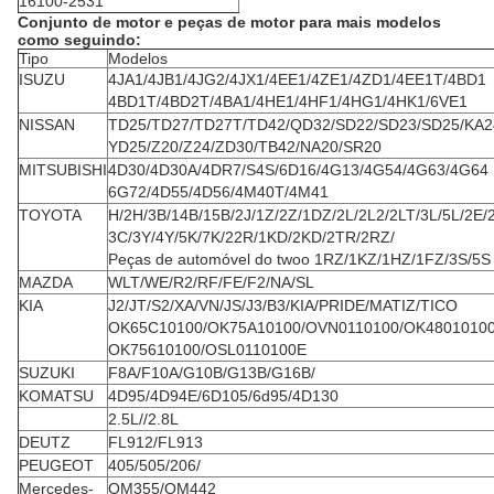
16100-2531
Conjunto de motor e peças de motor para mais modelos
como seguindo:
Tipo
Modelos
ISUZU
4JA1/4JB1/4JG2/4JX1/4EE1/4ZE1/4ZD1/4EE1T/4BD1
4BD1T/4BD2T/4BA1/4HE1/4HF1/4HG1/4HK1/6VE1
NISSAN
TD25/TD27/TD27T/TD42/QD32/SD22/SD23/SD25/KA2
YD25/Z20/Z24/ZD30/TB42/NA20/SR20
MITSUBISHI
4D30/4D30A/4DR7/S4S/6D16/4G13/4G54/4G63/4G64
6G72/4D55/4D56/4M40T/4M41
TOYOTA
H/2H/3B/14B/15B/2J/1Z/2Z/1DZ/2L/2L2/2LT/3L/5L/2E/
3C/3Y/4Y/5K/7K/22R/1KD/2KD/2TR/2RZ/
Peças de automóvel do twoo 1RZ/1KZ/1HZ/1FZ/3S/5S
MAZDA
WLT/WE/R2/RF/FE/F2/NA/SL
KIA
J2/JT/S2/XA/VN/JS/J3/B3/KIA/PRIDE/MATIZ/TICO
OK65C10100/OK75A10100/OVN0110100/OK4801010
OK75610100/OSL0110100E
SUZUKI
F8A/F10A/G10B/G13B/G16B/
KOMATSU
4D95/4D94E/6D105/6d95/4D130
2.5L//2.8L
DEUTZ
FL912/FL913
PEUGEOT
405/505/206/
Mercedes-
OM355/OM442