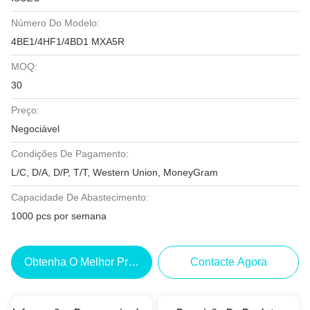
Número Do Modelo:
4BE1/4HF1/4BD1 MXA5R
MOQ:
30
Preço:
Negociável
Condições De Pagamento:
L/C, D/A, D/P, T/T, Western Union, MoneyGram
Capacidade De Abastecimento:
1000 pcs por semana
Obtenha O Melhor Preço
Contacte Agora