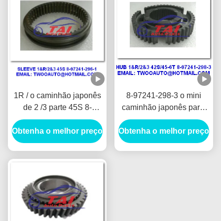
1R / o caminhão japonês
8-97241-298-3 o mini
de 2 /3 parte 45S 8-
caminhão japonês parte
97241-296-1 4JH1-TC
4JH1-TC 4HF1-2005
Obtenha o melhor preço
4HF1-2005 NKR-
Obtenha o melhor preço
NKR-71MYY5T
71MYY5T