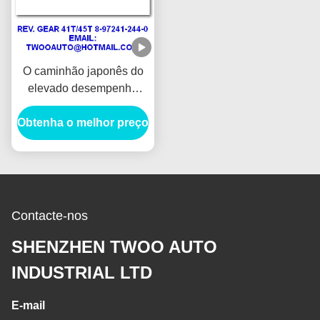
O caminhão japonês do
elevado desempenho
parte 41T/45T 8-97241-
Obtenha o melhor preço
244-0, 4JH1-TC 4HF1-
2005 NKR-71MYY5T
Contacte-nos
SHENZHEN TWOO AUTO
INDUSTRIAL LTD
E-mail