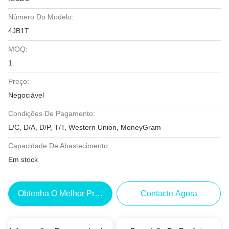
Número Do Modelo:
4JB1T
MOQ:
1
Preço:
Negociável
Condições De Pagamento:
L/C, D/A, D/P, T/T, Western Union, MoneyGram
Capacidade De Abastecimento:
Em stock
Obtenha O Melhor Preço
Contacte Agora