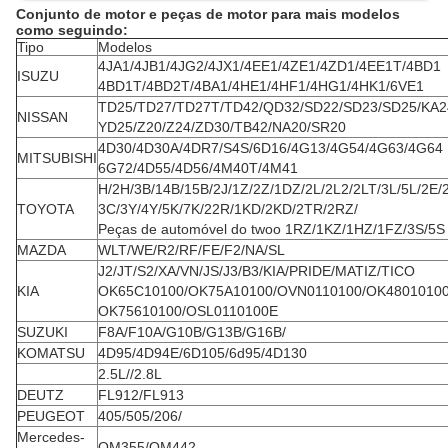
Conjunto de motor e peças de motor para mais modelos
como seguindo:
Tipo
Modelos
4JA1/4JB1/4JG2/4JX1/4EE1/4ZE1/4ZD1/4EE1T/4BD1
ISUZU
4BD1T/4BD2T/4BA1/4HE1/4HF1/4HG1/4HK1/6VE1
TD25/TD27/TD27T/TD42/QD32/SD22/SD23/SD25/KA2
NISSAN
YD25/Z20/Z24/ZD30/TB42/NA20/SR20
4D30/4D30A/4DR7/S4S/6D16/4G13/4G54/4G63/4G64
MITSUBISHI
6G72/4D55/4D56/4M40T/4M41
H/2H/3B/14B/15B/2J/1Z/2Z/1DZ/2L/2L2/2LT/3L/5L/2E/
TOYOTA
3C/3Y/4Y/5K/7K/22R/1KD/2KD/2TR/2RZ/
Peças de automóvel do twoo
1RZ/1KZ/1HZ/1FZ/3S/5S
MAZDA
WLT/WE/R2/RF/FE/F2/NA/SL
J2/JT/S2/XA/VN/JS/J3/B3/KIA/PRIDE/MATIZ/TICO
KIA
OK65C10100/OK75A10100/OVN0110100/OK4801010
OK75610100/OSL0110100E
SUZUKI
F8A/F10A/G10B/G13B/G16B/
KOMATSU
4D95/4D94E/6D105/6d95/4D130
2.5L//2.8L
DEUTZ
FL912/FL913
PEUGEOT
405/505/206/
Mercedes-
OM355/OM442