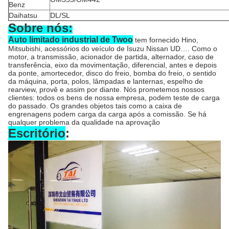
Benz
Daihatsu
DL/SL
Sobre nós:
Auto limitado industrial de Twoo
tem fornecido Hino,
Mitsubishi, acessórios do veículo de Isuzu Nissan UD…. Como o
motor, a transmissão, acionador de partida, alternador, caso de
transferência, eixo da movimentação, diferencial, antes e depois
da ponte, amortecedor, disco do freio, bomba do freio, o sentido
da máquina, porta, polos, lâmpadas e lanternas, espelho de
rearview, provê e assim por diante. Nós prometemos nossos
clientes: todos os bens de nossa empresa, podem teste de carga
do passado. Os grandes objetos tais como a caixa de
engrenagens podem carga da carga após a comissão. Se há
qualquer problema da qualidade na aprovação
Escritório
:
2:59 AM
Good day, what product are you looking for?