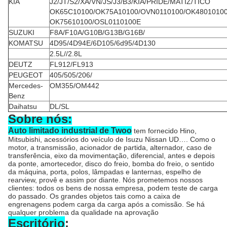
KIA
J2/JT/S2/XA/VN/JS/J3/B3/KIA/PRIDE/MATIZ/TICO
OK65C10100/OK75A10100/OVN0110100/OK4801010
OK75610100/OSL0110100E
SUZUKI
F8A/F10A/G10B/G13B/G16B/
KOMATSU
4D95/4D94E/6D105/6d95/4D130
2.5L//2.8L
DEUTZ
FL912/FL913
PEUGEOT
405/505/206/
Mercedes-
OM355/OM442
Benz
Daihatsu
DL/SL
Sobre nós:
Auto limitado industrial de Twoo
tem fornecido Hino,
Mitsubishi, acessórios do veículo de Isuzu Nissan UD…. Como o
motor, a transmissão, acionador de partida, alternador, caso de
transferência, eixo da movimentação, diferencial, antes e depois
da ponte, amortecedor, disco do freio, bomba do freio, o sentido
da máquina, porta, polos, lâmpadas e lanternas, espelho de
rearview, provê e assim por diante. Nós prometemos nossos
clientes: todos os bens de nossa empresa, podem teste de carga
do passado. Os grandes objetos tais como a caixa de
engrenagens podem carga da carga após a comissão. Se há
qualquer problema da qualidade na aprovação
Escritório
: