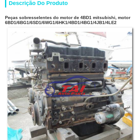
Descrição Do Produto
Peças sobresselentes do motor de 4BD1 mitsubishi, motor
6BD1/6BG1/6SD1/6WG1/6HK1/4BD1/4BG1/4JB1/4LE2