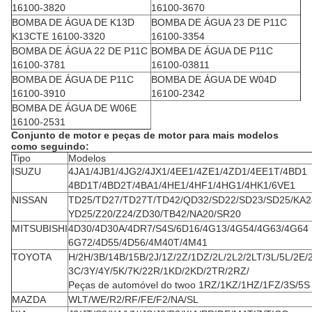
16100-3820
16100-3670
BOMBA DE ÁGUA DE K13D
BOMBA DE ÁGUA 23 DE P11C
K13CTE 16100-3320
16100-3354
BOMBA DE ÁGUA 22 DE P11C
BOMBA DE ÁGUA DE P11C
16100-3781
16100-03811
BOMBA DE ÁGUA DE P11C
BOMBA DE ÁGUA DE W04D
16100-3910
16100-2342
BOMBA DE ÁGUA DE W06E
16100-2531
Conjunto de motor e peças de motor para mais modelos
como seguindo:
Tipo
Modelos
ISUZU
4JA1/4JB1/4JG2/4JX1/4EE1/4ZE1/4ZD1/4EE1T/4BD1
4BD1T/4BD2T/4BA1/4HE1/4HF1/4HG1/4HK1/6VE1
NISSAN
TD25/TD27/TD27T/TD42/QD32/SD22/SD23/SD25/KA2
YD25/Z20/Z24/ZD30/TB42/NA20/SR20
MITSUBISHI
4D30/4D30A/4DR7/S4S/6D16/4G13/4G54/4G63/4G64
6G72/4D55/4D56/4M40T/4M41
TOYOTA
H/2H/3B/14B/15B/2J/1Z/2Z/1DZ/2L/2L2/2LT/3L/5L/2E/
3C/3Y/4Y/5K/7K/22R/1KD/2KD/2TR/2RZ/
Peças de automóvel do twoo 1RZ/1KZ/1HZ/1FZ/3S/5S
MAZDA
WLT/WE/R2/RF/FE/F2/NA/SL