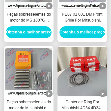
Peças sobresselentes do
FE07 01 001 DM Front
motor do MS 1807GP
Grille For Mitsubishi
Mitsubishi para carregar
Canter Fuso 4D31 4D30
Obtenha o melhor preço
4D30 4D34 M121H
Obtenha o melhor preço
4D34T
Peças sobresselentes do
Canter de Ring For
motor de Mitsubishi do
Mitsubishi 4D34 4D34T