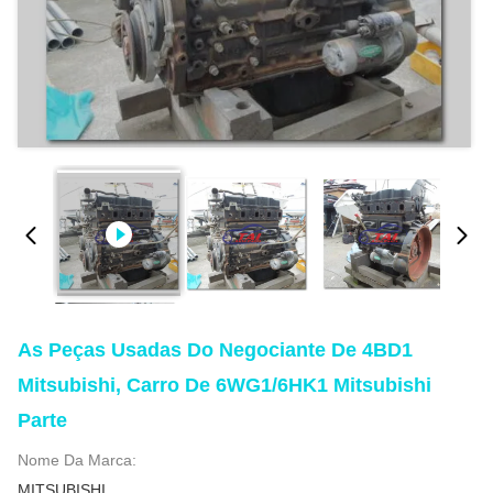
As Peças Usadas Do Negociante De 4BD1
Mitsubishi, Carro De 6WG1/6HK1 Mitsubishi
Parte
Nome Da Marca:
MITSUBISHI