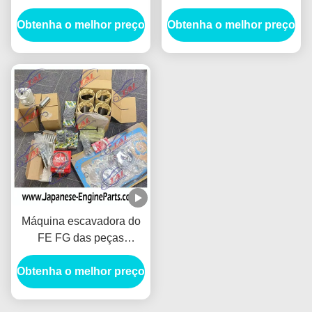
guia da válvula de
do pistão do motor de
Obtenha o melhor preço
entrada para o motor
Obtenha o melhor preço
ME997240 104mm
4D34 de Fuso
Máquina escavadora do
FE FG das peças
sobresselentes do motor
Obtenha o melhor preço
do jogo 3.9L Mitsubishi
da reconstrução 4D34T