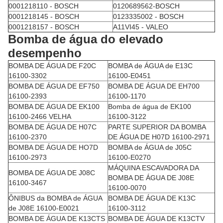
0001218110 - BOSCH
0120689562-BOSCH
0001218145 - BOSCH
0123335002 - BOSCH
0001218157 - BOSCH
A11VI45 - VALEO
Bomba de água do elevado
desempenho
BOMBA DE ÁGUA DE F20C
BOMBA de ÁGUA de E13C
16100-3302
16100-E0451
BOMBA DE ÁGUA DE EF750
BOMBA DE ÁGUA DE EH700
16100-2393
16100-1170
BOMBA DE ÁGUA DE EK100
Bomba de água de EK100
16100-2466 VELHA
16100-3122
BOMBA DE ÁGUA DE H07C
PARTE SUPERIOR DA BOMBA
16100-2370
DE ÁGUA DE H07D 16100-2971
BOMBA DE ÁGUA DE HO7D
BOMBA de ÁGUA de J05C
16100-2973
16100-E0270
MÁQUINA ESCAVADORA DA
BOMBA DE ÁGUA DE J08C
BOMBA DE ÁGUA DE J08E
16100-3467
16100-0070
ÔNIBUS da BOMBA de ÁGUA
BOMBA DE ÁGUA DE K13C
de J08E 16100-E0021
16100-3112
BOMBA DE ÁGUA DE K13CTS
BOMBA DE ÁGUA DE K13CTV