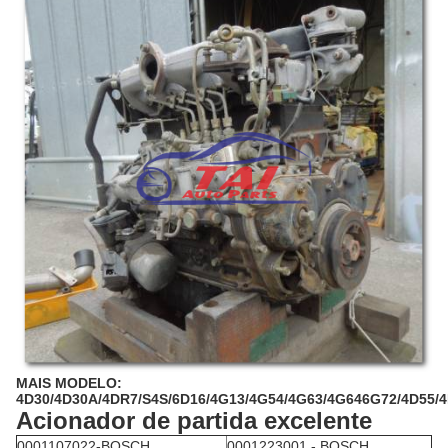
MAIS MODELO:
4D30/4D30A/4DR7/S4S/6D16/4G13/4G54/4G63/4G646G72/4D55/
Acionador de partida excelente
0001107022-BOSCH
0001223001 - BOSCH