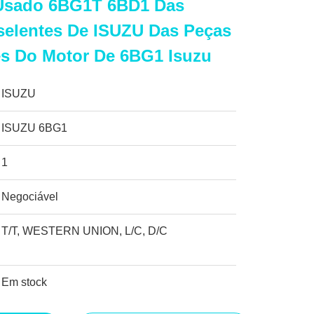
 Usado 6BG1T 6BD1 Das
selentes De ISUZU Das Peças
es Do Motor De 6BG1 Isuzu
ISUZU
ISUZU 6BG1
1
Negociável
T/T, WESTERN UNION, L/C, D/C
Em stock