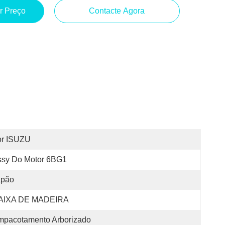
r Preço
Contacte Agora
or ISUZU
ssy Do Motor 6BG1
apão
AIXA DE MADEIRA
mpacotamento Arborizado