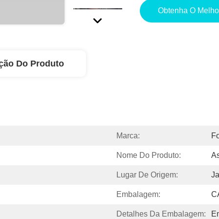
Obtenha O Melho
ção Do Produto
Marca:
F
Nome Do Produto:
A
Lugar De Origem:
J
Embalagem:
C
Detalhes Da Embalagem:
E