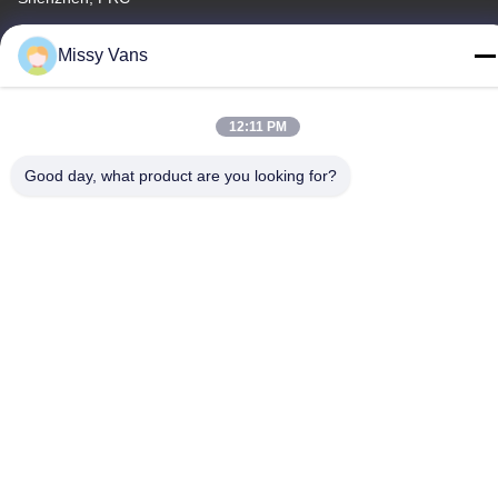
Telefone
Missy Vans
+86-185-7643-6547
12:11 PM
Good day, what product are you looking for?
China Boa Qualidade Peças de motor japonesas Fornecedor.
Copyright © -2026 SHENZHEN TWOO AUTO INDUSTRIAL LTD
Todos os direitos reservados.
Política de Privacidade
|
Mapa do Site