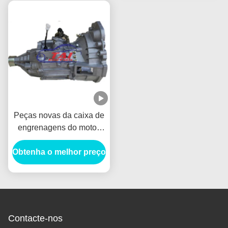
Bs09-10
Peças novas da caixa de
engrenagens do motor,
ônibus manual 1.3l de
Obtenha o melhor preço
Lifan Mr514e01
Fengshun da caixa de
engrenagens da
transmissão mini
Contacte-nos