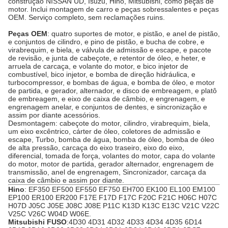
construção NISSAN UD, Isuzu, Hino, Mitsubishi, como peças de
motor. Inclui montagem de carro e peças sobressalentes e peças
OEM. Serviço completo, sem reclamações ruins.
Peças OEM
: quatro suportes de motor, e pistão, e anel de pistão,
e conjuntos de cilindro, e pino de pistão, e bucha de cobre, e
virabrequim, e biela, e válvula de admissão e escape, e pacote
de revisão, e junta de cabeçote, e retentor de óleo, e heter, e
arruela de carcaça, e volante do motor, e bico injetor de
combustível, bico injetor, e bomba de direção hidráulica, e
turbocompressor, e bombas de água, e bomba de óleo, e motor
de partida, e gerador, alternador, e disco de embreagem, e platô
de embreagem, e eixo de caixa de câmbio, e engrenagem, e
engrenagem anelar, e conjuntos de dentes, e sincronização e
assim por diante acessórios.
Desmontagem: cabeçote do motor, cilindro, virabrequim, biela,
um eixo excêntrico, cárter de óleo, coletores de admissão e
escape, Turbo, bomba de água, bomba de óleo, bomba de óleo
de alta pressão, carcaça do eixo traseiro, eixo do eixo,
diferencial, tomada de força, volantes do motor, capa do volante
do motor, motor de partida, gerador alternador, engrenagem de
transmissão, anel de engrenagem, Sincronizador, carcaça da
caixa de câmbio e assim por diante.
Hino
: EF350 EF500 EF550 EF750 EH700 EK100 EL100 EM100
EP100 ER100 ER200 F17E F17D F17C F20C F21C H06C H07C
H07D J05C J05E J08C J08E P11C K13D K13C E13C V21C V22C
V25C V26C W04D W06E.
Mitsubishi FUSO
:4D30 4D31 4D32 4D33 4D34 4D35 6D14