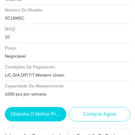
Número Do Modelo:
SC16M5C
MOQ:
10
Preço:
Negociável
Condições De Pagamento:
L/C,D/A,D/P,T/T,Western Union,
Capacidade De Abastecimento:
1000 pcs por semana
Obtenha O Melhor Preço
Contacte Agora