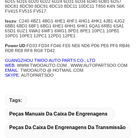
6D15 6D16 6D20 6D22 6D24 6D31 6D34 6D40 6DB1 6DS7
8DC81 8DC90 8DC91 8DC10 8DC11 10DC11 T850 K4N S6K
FV415 FV515 FV517.
Isuzu
: C240 4BZ1 4BG1 4HE1 4HF1 4HG1 4HK1 4JB1 4JG2
6BB1 6BD1 6BF1 6BG1 6HE1 6HH1 6HK1 6QA1 6RB1 6SA1
6SD1 6UZ1 6WA1 6WF1 6WG1 8PD1 8PE1 10PC1 10PB1
10PD1 10PE1 12PC1 12PD1 12PE1.
Power UD
:FD33 FD34 FD46 FE6 NE6 ND6 PD6 PE6 PF6 RB46
RD8 RE8 RF8 RG8 TD42.
GUANGZHOU TWOO AUTO PARTS CO., LTD
WEB
: WWW.TWOOAUTO.COM , WWW.AUTOPARTSOO.COM
EMAIL
: TWOOAUTO @ HOTMAIL.COM
SKYPE
: AUTOPARTSOO
Tags:
Peças Manuais Da Caixa De Engrenagens
Peças Da Caixa De Engrenagens Da Transmissão