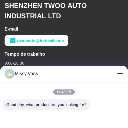
SHENZHEN TWOO AUTO
INDUSTRIAL LTD
E-mail
twooauto@hotmail.com
Tempo de trabalho
9:00-18:30
Missy Vans
O nosso endereço
Endereço da empresa
11:48 PM
No 8028, Jincheng Industrial Center, South Lixin Rd, Rua
Fuyong, distrito de Baoan, Shenzhen, RPC
Good day, what product are you looking for?
Endereço da fábrica
No 1010, Rua Qiaohe Sul, Qiaotou, Fuyong, distrito de Bao'an,
Shenzhen, RPC