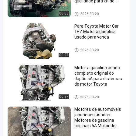
qualidade para kit de
conversão de caixa de
câmbio Nissan TD27 para
Peças sobresselentes do mot
00:30
2026-03-20
motor de carro
or de Toyota
Para Toyota Motor Car
1HZ Motor a gasolina
usado para venda
Peças sobresselentes do mot
2026-03-20
or de Toyota
00:27
Motor a gasolina usado
completo original do
Japão 5A para sistemas
de motor Toyota
Peças sobresselentes do mot
00:37
2026-03-20
or de Toyota
Motores de automóveis
japoneses usados
Motores de gasolina
originais 5A Motor de
montagem para