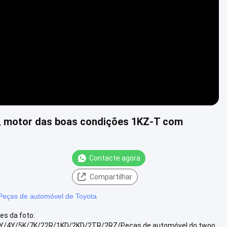
o, motor das boas condições 1KZ-T com
Contacte agora
Compartilhar
Peças de automóvel de Toyota
s da foto:
Y/4Y/5K/7K/22R/1KD/2KD/2TR/2RZ/Peças de automóvel do twoo