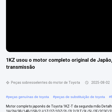
1KZ usou o motor completo original de Japã
transmissão
Peças sobresselentes do motor de Toyota
2025-08-02
#
peças genuínas de toyota
#
peças de substituição de toyota
#
Motor completo japonês de Toyota 1KZ-T da segunda mão Detalhe
1H/2H/3B/14B/15B/2J/1Z/2Z/1DZ/2L/2L2/2LT/3L/5L/2E/2C3C/3