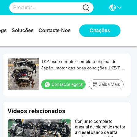
ogs
Soluções
Contacte-Nos
Citações
1KZ usou o motor completo original de
Japão, motor das boas condições 1KZ-T
com transmissão
Contacte agora
Saiba Mais
Vídeos relacionados
Conjunto completo
original de bloco de motor
a diesel usado de alta